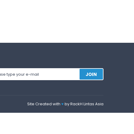
JOIN
Site Created with
♥
by
RackH Lintas Asia